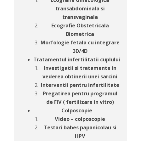
Ecografie Ginecologica
transabdominala si
transvaginala
Ecografie Obstetricala
Biometrica
Morfologie fetala cu integrare
3D/4D
Tratamentul infertilitatii cuplului
Investigatii si tratamente in
vederea obtinerii unei sarcini
Interventii pentru infertilitate
Pregatirea pentru programul
de FIV ( fertilizare in vitro)
Colposcopie
Video – colposcopie
Testari babes papanicolau si
HPV